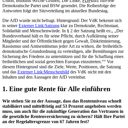
Union
, Bündnis 90/Die Grünen, Die Linke,
FDP
kurz für
Freie
Demokratische Partei
und BSW gesendet. Die Reihenfolge der
Antworten folgt der Sitzverteilung im aktuellen Bundestag.
Die AfD wurde nicht befragt. Hintergrund: Der VdK bekennt sich
in seiner
Externer Link:
Satzung
klar zu Demokratie, Rechtsstaat,
Solidarität und Menschenwürde. In § 2 der Satzung heißt es:
„Der
Bundesverband hält es für seine Pflicht, durch Aufklärung seiner
Mitglieder und der Öffentlichkeit gegen Gewalt, Diskriminierung,
Rassismus und Antisemitismus jeder Art zu wirken, die freiheitlich-
demokratische Grundordnung zu verteidigen, alle Bemühungen zur
Sicherung des Friedens zu unterstützen und für die Schaffung eines
freiheitlichen und sozial gerechten Europas einzutreten.“
Vor
diesem Hintergrund sind die Ziele, Werte, Positionen, die Satzung
und das
Externer Link:
Menschenbild
des VdK nicht mit den
Inhalten und den Aussagen der AfD vereinbar.
1. Eine gute Rente für Alle einführen
Wie stehen Sie zu der Aussage, dass das Rentenniveau schnell
stabilisiert und mittelfristig auf 53 Prozent angehoben werden
muss, um auch für die zukünftige Generation das Vertrauen in
die gesetzliche Rentenversicherung zu sichern? Hält Ihre Partei
an der Regelaltersgrenze von 67 Jahren fest?