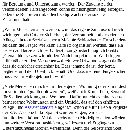
für Beratung und Unterstützung werden. Der Zugang zu den
verschiedenen Hilfsangeboten könne so niedrigschwellig erfolgen,
teilen die Behörden mit. Gleichzeitig wachse der soziale
Zusammenhalt.
„Wenn Menschen älter werden, wird das eigene Zuhause oft noch
wichtiger – als Ort der Sicherheit, der Vertrautheit und des eigenen
Alltags“, betont Sozialsenatorin Melanie Schlotzhauer. Entscheidend
sei dann die Frage: Wie kann Hilfe so organisiert werden, dass ein
Leben zu Hause auch bei Unterstützungsbedarf möglich bleibt?
„Genau hier setzen wir mit den Modellprojekten an. Wir bringen
Hilfe näher zu den Menschen – direkt vor Ort – und sorgen dafür,
dass sie einfacher erreichbar ist. Dass jemand da ist, der berät,
begleitet und den Überblick behält. Und dass niemand lange suchen
muss, wenn Hilfe gebraucht wird.“
„Viele Menschen möchten in der eigenen Wohnung oder zumindest
im vertrauten Quartier alt werden“, weiß auch Karen Pein, Senatorin
für Stadtentwicklung und Wohnen. „Dafür braucht es mindestens
barrierearme Wohnungen und ein Umfeld, das auf den erhöhten
Pflege- und
Assistenzbedarf
eingeht.“ Schon die fünf LeNa-Projekte
der SAGA (siehe linke Spalte) würden zeigen, wie das
funktionieren könne. Mit den sechs neuen Modellprojekten würden
nun weitere Versorgungslücken geschlossen und Zugänge zu
Unterstützungsangeboten vereinfacht. Denn die Selbstständigkeit