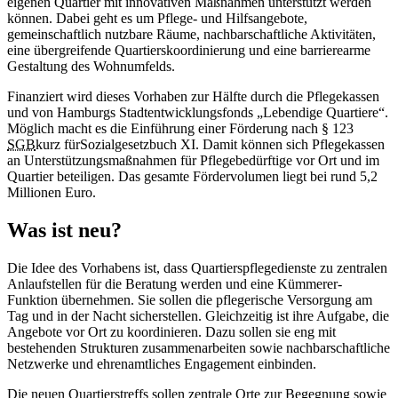
eigenen Quartier mit innovativen Maßnahmen unterstützt werden
können. Dabei geht es um Pflege- und Hilfsangebote,
gemeinschaftlich nutzbare Räume, nachbarschaftliche Aktivitäten,
eine übergreifende Quartierskoordinierung und eine barrierearme
Gestaltung des Wohnumfelds.
Finanziert wird dieses Vorhaben zur Hälfte durch die Pflegekassen
und von Hamburgs Stadtentwicklungsfonds „Lebendige Quartiere“.
Möglich macht es die Einführung einer Förderung nach § 123
SGB
kurz für
Sozialgesetzbuch
XI. Damit können sich Pflegekassen
an Unterstützungsmaßnahmen für Pflegebedürftige vor Ort und im
Quartier beteiligen. Das gesamte Fördervolumen liegt bei rund 5,2
Millionen Euro.
Was ist neu?
Die Idee des Vorhabens ist, dass Quartierspflegedienste zu zentralen
Anlaufstellen für die Beratung werden und eine Kümmerer-
Funktion übernehmen. Sie sollen die pflegerische Versorgung am
Tag und in der Nacht sicherstellen. Gleichzeitig ist ihre Aufgabe, die
Angebote vor Ort zu koordinieren. Dazu sollen sie eng mit
bestehenden Strukturen zusammenarbeiten sowie nachbarschaftliche
Netzwerke und ehrenamtliches Engagement einbinden.
Die neuen Quartierstreffs sollen zentrale Orte zur Begegnung sowie