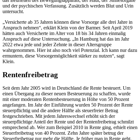
das Beurteilen des Bewegungsapparats, der Haut, der Sinnesorgane
und der psychischen Verfassung. Zusätzlich werden Blut und Urin
untersucht.
„Versicherte ab 35 Jahren können diese Vorsorge alle drei Jahre in
Anspruch nehmen“, erklärt Klein von der Barmer. Seit April 2019
hätten auch Versicherte im Alter von 18 bis 34 Jahren einmalig
Anspruch auf diese Untersuchung. „In Hamburg hat das im Jahr
2022 etwa jede und jeder Zehnte in dieser Altersgruppe
wahrgenommen. Hier ist also noch viel Potenzial. Ich kann nur dazu
ermuntern, diese Vorsorgemöglichkeit stärker zu nutzen“, sagt
Klein.
Rentenfreibetrag
Seit dem Jahr 2005 wird in Deutschland die Rente besteuert. Um
einen Übergang zu dieser neuen Besteuerung zu schaffen, wurde
mit einer moderaten Rentenbesteuerung in Höhe von 50 Prozent
angefangen. Im Jahr der Einführung wurden 50 Prozent der Rente
steuerpflichtig und die andere Hälfte als steuerfreier Betrag
festgeschrieben. Mit jedem Jahreswechsel erhöht sich der
steuerpflichtige Anteil der Rente und der Rentenfreibetrag schmilzt
entsprechend ab. Wer zum Beispiel 2010 in Rente ging, erhielt einen
Steuerfreibetrag von 40 Prozent. Zehn Jahre später betrug der
Steuerfreibetrag nur mehr die Hälfte. Je früher man in Rente geht,