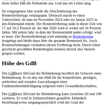
desto höher fällt die Nettorente aus. Und das ein Leben lang.
Im vergangenen Jahr wurde die Abschmelzung des
Rentenfreibetrags verlangsamt. Dennoch macht es einen
Unterschied, ob man im November 2024 oder im Januar 2025 in
den Ruhestand eintritt. Der Rentenfreibetrag sinkt in dieser Zeit von
17 auf 16,5 Prozent ab. Im Jahr 2026 wird er weiter auf 16 Prozent
fallen. Mit jedem Jahr, in dem der Renteneintritt später erfolgt, wird
es teuer. Der Rentenfreibetrag wird einmalig zu
Rentenbeginn
festgelegt und bleibt dann über die gesamte Rentenzeit fix. Auch
Rentenerhöhungen verändern diesen Freibetrag nicht. Durch einen
geschickt gewählten Rentenbeginn können derzeit also Steuern
gespart werden.
Höhe des GdB
Der
GdB
kurz für
Grad der Behinderung
beziffert die Schwere einer
Behinderung. Er ist also das Maß für die körperlichen, geistigen,
seelischen und sozialen Auswirkungen einer
Funktionsbeeinträchtigung aufgrund eines Gesundheitsschadens.
Der
GdB
kurz für
Grad der Behinderung
kann zwischen 20 und 100
variieren. Er wird in Zehnerschritten gestaffelt. Irrtümlich
beziehungsweise umgangssprachlich wird der Grad der